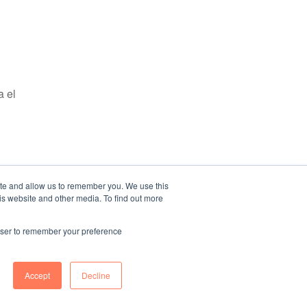
a el
ite and allow us to remember you. We use this
is website and other media. To find out more
rowser to remember your preference
Accept
Decline
Política de cookies
Aviso Legal