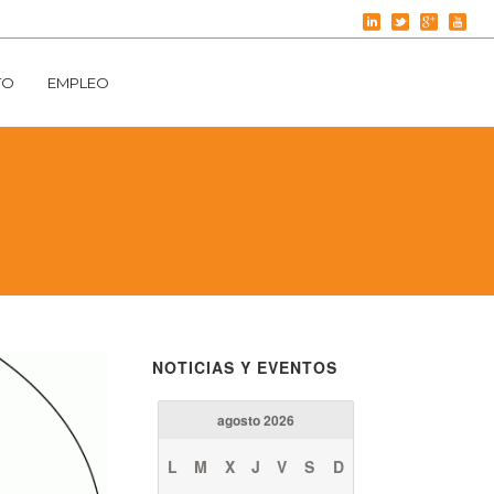
TO
EMPLEO
NOTICIAS Y EVENTOS
agosto 2026
L
M
X
J
V
S
D