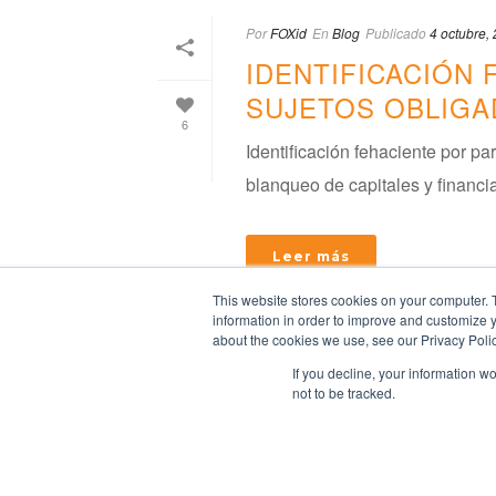
Por
FOXid
En
Blog
Publicado
4 octubre,
IDENTIFICACIÓN 
SUJETOS OBLIGA
6
Identificación fehaciente por pa
blanqueo de capitales y financiac
Leer más
This website stores cookies on your computer. 
information in order to improve and customize y
about the cookies we use, see our Privacy Polic
If you decline, your information w
not to be tracked.
FOXid. Todos los derechos reservados 2017